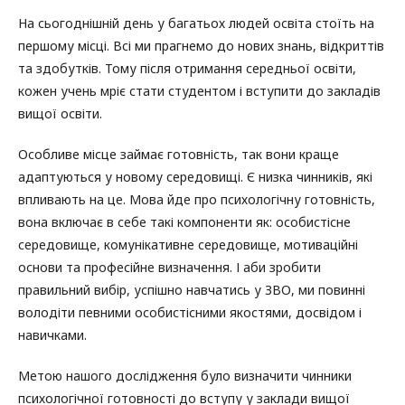
На сьогоднішній день у багатьох людей освіта стоїть на
першому місці. Всі ми прагнемо до нових знань, відкриттів
та здобутків. Тому після отримання середньої освіти,
кожен учень мріє стати студентом і вступити до закладів
вищої освіти.
Особливе місце займає готовність, так вони краще
адаптуються у новому середовищі. Є низка чинників, які
впливають на це. Мова йде про психологічну готовність,
вона включає в себе такі компоненти як: особистісне
середовище, комунікативне середовище, мотиваційні
основи та професійне визначення. І аби зробити
правильний вибір, успішно навчатись у ЗВО, ми повинні
володіти певними особистісними якостями, досвідом і
навичками.
Метою нашого дослідження було визначити чинники
психологічної готовності до вступу у заклади вищої