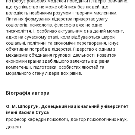
потребує рольових моделей поведінки і лідерів. Звичайно,
що суспільство не може обійтися без людей, що
володіють неабияким розумом і творчим мисленням.
Питання формування лідерства привертає увагу
соціологів, психологів, філософів вже не одне
тисячоліття. І, особливо актуальним є на даний момент,
адже на сучасному етапі, коли відбуваються широкі
соціальні, політичні та економічні перетворення, існує
об’єктивна потреба в лідерстві. Лідерство є одним з
механізмів об’єднання групової діяльності. Розвиток
економіки країни здебільшого залежить від рівня
компетенції, підготовки, особистих якостей та
морального стану лідерів всіх рівнів.
Біографія автора
О. М. Шпортун,
Донецький національний університет
імені Василя Стуса
професор кафедри психології, доктор психологічних наук,
доцент